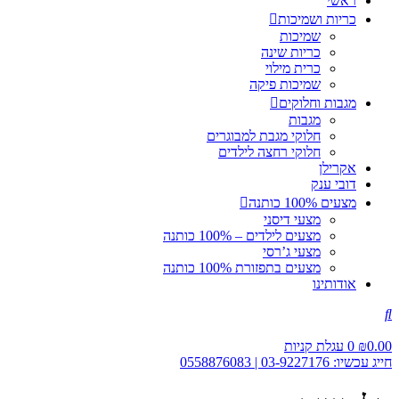
ראשי
כריות ושמיכות
שמיכות
כריות שינה
כרית מילוי
שמיכות פיקה
מגבות וחלוקים
מגבות
חלוקי מגבת למבוגרים
חלוקי רחצה לילדים
אקרילן
דובי ענק
מצעים 100% כותנה
מצעי דיסני
מצעים לילדים – 100% כותנה
מצעי ג’רסי
מצעים בתפזורת 100% כותנה
אודותינו
0.00
₪
0
עגלת קניות
חייג עכשיו: 03-9227176 | 0558876083