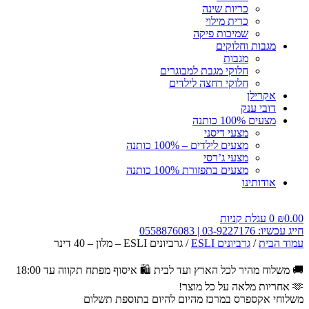
כריות שינה
כרית מילוי
שמיכות פיקה
מגבות וחלוקים
מגבות
חלוקי מגבת למבוגרים
חלוקי רחצה לילדים
אקרילן
דובי ענק
מצעים 100% כותנה
מצעי דיסני
מצעים לילדים – 100% כותנה
מצעי ג’רסי
מצעים בתפזורת 100% כותנה
אודותינו
0.00
₪
0
עגלת קניות
חייג עכשיו: 03-9227176 | 0558876083
עמוד הבית
/
גרביונים ESLI
/ גרביונים ESLI – מלון – 40 דינר
🚚 משלוח מהיר לכל הארץ ועד לבית
🛍️ איסוף מפתח תקווה עד 18:00
🫶 אחריות מלאה על כל מוצר!
משלוחי אקספרס במרכז מהיום להיום בתוספת תשלום