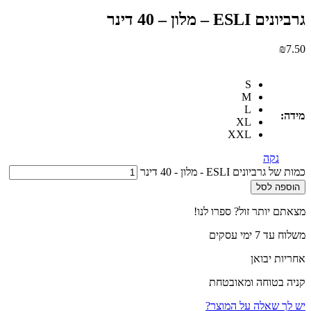
גרביונים ESLI – מלון – 40 דינר
₪
7.50
S
M
L
מידה:
XL
XXL
נקה
כמות של גרביונים ESLI - מלון - 40 דינר
הוספה לסל
מצאתם יותר זול? ספרו לנו!
משלוח עד 7 ימי עסקים
אחריות יבואן
קניה בטוחה ומאובטחת
יש לך שאלה על המוצר?