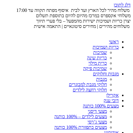
דלג לתוכן
משלוח מהיר לכל הארץ ועד לבית
איסוף מפתח תקווה עד 17:00
משלוחי אקספרס במרכז מהיום להיום בתוספת תשלום
יצרן כריות ושמיכות ישירות מהמפעל – בלי פערי תיווך
משלוחים מהירים | מחירים סיטונאיים | התאמה אישית
ראשי
כריות ושמיכות
שמיכות
כריות שינה
כרית מילוי
שמיכות פיקה
מגבות וחלוקים
מגבות
חלוקי מגבת למבוגרים
חלוקי רחצה לילדים
אקרילן
דובי ענק
מצעים 100% כותנה
מצעי דיסני
מצעים לילדים – 100% כותנה
מצעי ג’רסי
מצעים בתפזורת 100% כותנה
אודותינו