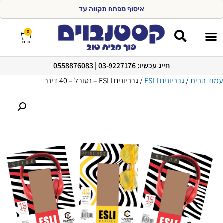
א
י
ס
ו
ף
מ
פ
ת
ח
ת
ק
ו
ו
ה
ע
ד
0
0
:
7
1
0
חייג עכשיו: 03-9227176 | 0558876083
מצעים 100% כותנה
עמוד הבית
/
גרביונים ESLI
/ גרביונים ESLI – נטורל – 40 דינר