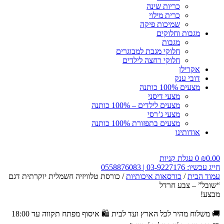
כריות שינה
כרית מילוי
שמיכות פיקה
מגבות וחלוקים
מגבות
חלוקי מגבת למבוגרים
חלוקי רחצה לילדים
אקרילן
דובי ענק
מצעים 100% כותנה
מצעי דיסני
מצעים לילדים – 100% כותנה
מצעי ג’רסי
מצעים בתפזורת 100% כותנה
אודותינו
0.00
₪
0
עגלת קניות
חייג עכשיו: 03-9227176 | 0558876083
עמוד הבית
/
כורסאות איכותיות
/ כורסת טלוויזיה חשמלית יוקרתית דגם
“שובל” – צבע חרדל
מבצע!
🚚 משלוח מהיר לכל הארץ ועד לבית
🛍️ איסוף מפתח תקווה עד 18:00