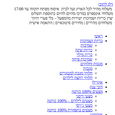
דלג לתוכן
משלוח מהיר לכל הארץ ועד לבית
איסוף מפתח תקווה עד 17:00
משלוחי אקספרס במרכז מהיום להיום בתוספת תשלום
יצרן כריות ושמיכות ישירות מהמפעל – בלי פערי תיווך
משלוחים מהירים | מחירים סיטונאיים | התאמה אישית
ראשי
כריות ושמיכות
שמיכות
כריות שינה
כרית מילוי
שמיכות פיקה
מגבות וחלוקים
מגבות
חלוקי מגבת למבוגרים
חלוקי רחצה לילדים
אקרילן
דובי ענק
מצעים 100% כותנה
מצעי דיסני
מצעים לילדים – 100% כותנה
מצעי ג’רסי
מצעים בתפזורת 100% כותנה
אודותינו