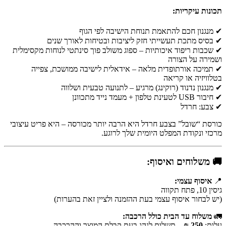
תכונות עיקריות:
✔ מנגנון חכם להתאמת תנוחת הישיבה לפי הגוף
✔ בסיס מתכת תעשייתי חזק ליציבות ובטיחות לאורך שנים
✔ שכבות ריפוד איכותיות – ספוג משולב פוך סינתטי לנוחות מקסימלית
ושמירה על הצורה
✔ תמיכה אורתופדית מלאה – אידאלית לישיבה ממושכת, צפייה
בטלוויזיה או קריאה
✔ מנגנון נדנוד (רוקינג) מרגיע – לתנועה טבעית ושלווה
✔ חיבור USB לטעינת טלפון + מעמד נייד מתכוונן
✔ צבע: חרדל
כורסת “שובל” בצבע חרדל היא הרבה יותר מכורסה – היא פריט עיצובי
מרכזי ונקודת המפלט היומית שלך לרוגע.
🚚 משלוחים ואיסוף:
📍
איסוף עצמי:
גיסין 10, פתח תקווה
(יש לבחור איסוף עצמי בעת ההזמנה ולציין זאת בהערות)
🚛
משלוח עד הבית כולל הרכבה:
עלות:
250 ₪
– תשלום לנהג בעת קבלת המוצר וההרכבה.