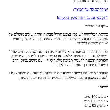
קניה בטוחה ומאובטחת
יש לך שאלה על המוצר?
לחץ כאן ונציגנו יחזרו אליך בהקדם!
שתף עם חברים
כורסת הטלוויזיה “שובל” בצבע חרדל מביאה איתה שילוב מושלם של
סטייל, נוחות ופונקציונליות – כורסה שמוסיפה אופי לכל סלון וחוויית
ישיבה מפנקת במיוחד.
הגוון החרדלי החם יוצר מראה ייחודי ומודרני, כזה שמכניס חיים לחלל
ומשתלב נהדר עם עיצוב קלאסי או עכשווי. מעבר למראה המרשים,
הכורסה תוכננה להעניק תמיכה מלאה לגוף – עם מושב עמוק ורחב
במיוחד, ריפוד רך ועוטף וגימור איכותי.
הכורסה מתאימה במיוחד למבוגרים וליולדות, ומגיעה עם חיבור USB
לטעינת טלפון ומעמד גמיש לנייד לצפייה נוחה בידיים חופשיות.
מידות:
• גובה: 100 ס״מ
• רוחב: 100 ס״מ
• עומק: 95 ס״מ