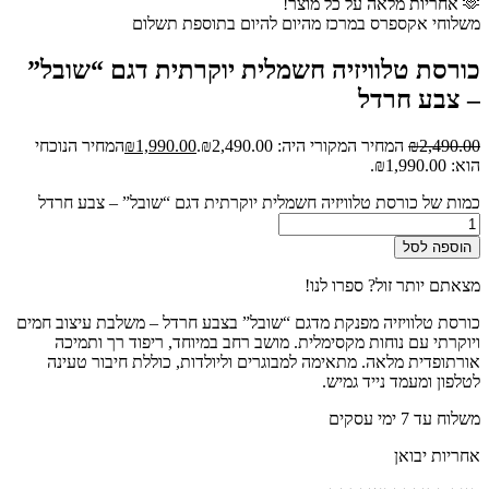
🫶 אחריות מלאה על כל מוצר!
משלוחי אקספרס במרכז מהיום להיום בתוספת תשלום
כורסת טלוויזיה חשמלית יוקרתית דגם “שובל”
– צבע חרדל
2,490.00
₪
המחיר המקורי היה: ₪2,490.00.
1,990.00
₪
המחיר הנוכחי
הוא: ₪1,990.00.
כמות של כורסת טלוויזיה חשמלית יוקרתית דגם “שובל” – צבע חרדל
הוספה לסל
מצאתם יותר זול? ספרו לנו!
כורסת טלוויזיה מפנקת מדגם “שובל” בצבע חרדל – משלבת עיצוב חמים
ויוקרתי עם נוחות מקסימלית. מושב רחב במיוחד, ריפוד רך ותמיכה
אורתופדית מלאה. מתאימה למבוגרים וליולדות, כוללת חיבור טעינה
לטלפון ומעמד נייד גמיש.
משלוח עד 7 ימי עסקים
אחריות יבואן