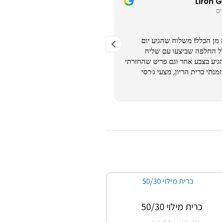
Liron 
רויטל חלפון
8 לפני חודשים
 מן הכלל! משלוח שהגיע יום
אחלה שירות ומענה מקצועי. ממש כ
ל החלפה שביצעו עם שליח
יע בצבע אחר וגם פריט שהחזרתי
זמנתי כרית הריון, מצעי ג׳רסי
יע כמו שצריך. ממליצה את החלוק
ת ב2 מידות מעל שיהיה רחב. כרית הריון
ממליצה!
כרית מילוי 50/30