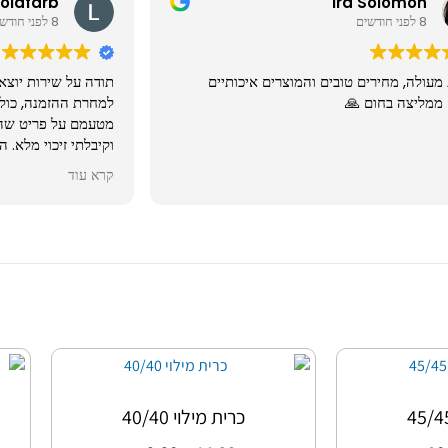
Goldfarb
Ira Solomon
8 לפני חודשים
8 לפני חודשים
מעולה, מחירים טובים והמוצרים איכותיים
תודה על שירות יוצא
 ממליצה בחום 🙏
למחרת ההזמנה, כול
מטעמם על פריט שהג
וקיבלתי זיכוי מלא. ה
וחלוק רחצה והכל הג
קרא עוד
לילד לקח
מאוד נעימה ונוחה. 
כרית מילוי 40/40