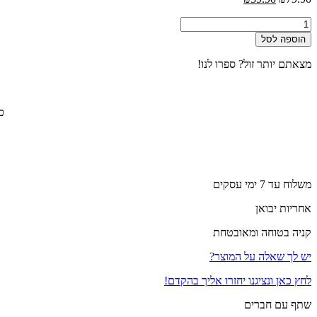
המקורי
הנוכחי
כמות
היה:
הוא:
של
₪59.90.
₪79.90.
הוספה לסל
מארז
מגבות
מצאתם יותר זול? ספרו לנו!
יוקרתי
לאישה
-
צבע
כולל 
אפור
משלוח עד 7 ימי עסקים
אחריות יבואן
קניה בטוחה ומאובטחת
יש לך שאלה על המוצר?
לחץ כאן ונציגנו יחזרו אליך בהקדם!
שתף עם חברים