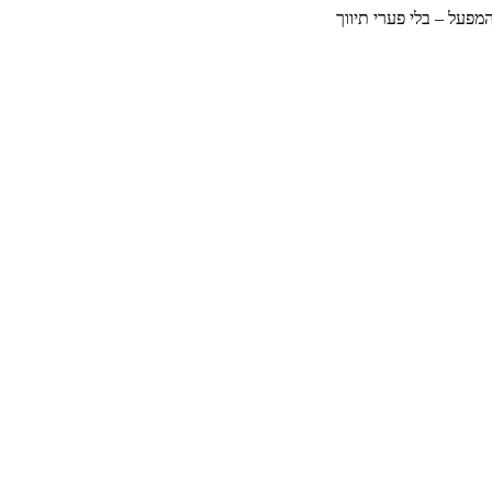
מפעל – בלי פערי תיווך