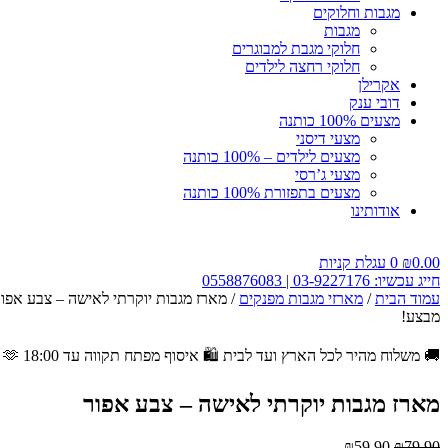
מגבות וחלוקים
מגבות
חלוקי מגבת למבוגרים
חלוקי רחצה לילדים
אקרילן
דובי ענק
מצעים 100% כותנה
מצעי דיסני
מצעים לילדים – 100% כותנה
מצעי ג’רסי
מצעים בתפזורת 100% כותנה
אודותינו
0.00
₪
0
עגלת קניות
חייג עכשיו: 03-9227176 | 0558876083
עמוד הבית
/
מארזי מגבות מפנקים
/ מארז מגבות יוקרתי לאישה – צבע אפו
מבצע!
🚚 משלוח מהיר לכל הארץ ועד לבית
🛍️ איסוף מפתח תקווה עד 18:00
🫶 אחריות מלאה על כל מוצר!
מארז מגבות יוקרתי לאישה – צבע אפור
המחיר
המחיר
₪
59.90
₪
79.90