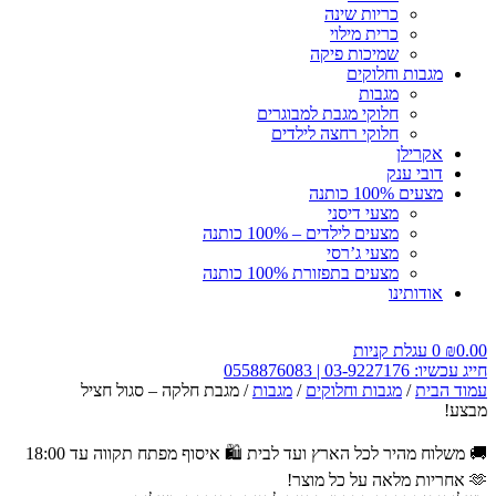
כריות שינה
כרית מילוי
שמיכות פיקה
מגבות וחלוקים
מגבות
חלוקי מגבת למבוגרים
חלוקי רחצה לילדים
אקרילן
דובי ענק
מצעים 100% כותנה
מצעי דיסני
מצעים לילדים – 100% כותנה
מצעי ג’רסי
מצעים בתפזורת 100% כותנה
אודותינו
0.00
₪
0
עגלת קניות
חייג עכשיו: 03-9227176 | 0558876083
עמוד הבית
/
מגבות וחלוקים
/
מגבות
/ מגבת חלקה – סגול חציל
מבצע!
🚚 משלוח מהיר לכל הארץ ועד לבית
🛍️ איסוף מפתח תקווה עד 18:00
🫶 אחריות מלאה על כל מוצר!