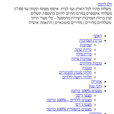
דלג לתוכן
משלוח מהיר לכל הארץ ועד לבית
איסוף מפתח תקווה עד 17:00
משלוחי אקספרס במרכז מהיום להיום בתוספת תשלום
יצרן כריות ושמיכות ישירות מהמפעל – בלי פערי תיווך
משלוחים מהירים | מחירים סיטונאיים | התאמה אישית
ראשי
כריות ושמיכות
שמיכות
כריות שינה
כרית מילוי
שמיכות פיקה
מגבות וחלוקים
מגבות
חלוקי מגבת למבוגרים
חלוקי רחצה לילדים
אקרילן
דובי ענק
מצעים 100% כותנה
מצעי דיסני
מצעים לילדים – 100% כותנה
מצעי ג’רסי
מצעים בתפזורת 100% כותנה
אודותינו