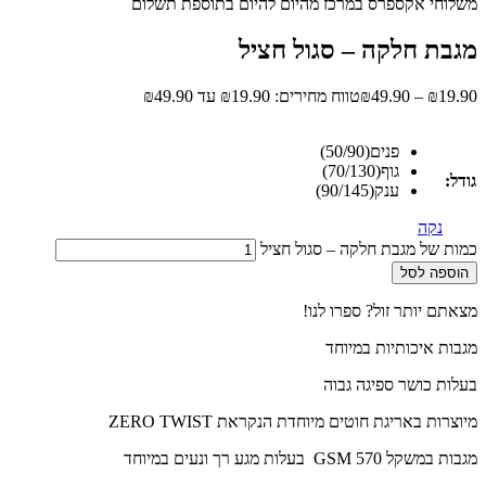
משלוחי אקספרס במרכז מהיום להיום בתוספת תשלום
מגבת חלקה – סגול חציל
19.90
₪
–
49.90
₪
טווח מחירים: ⁦₪19.90⁩ עד ⁦₪49.90⁩
פנים(50/90)
גוף(70/130)
גודל:
ענק(90/145)
נקה
כמות של מגבת חלקה – סגול חציל
הוספה לסל
מצאתם יותר זול? ספרו לנו!
מגבות איכותיות במיוחד
בעלות כושר ספיגה גבוה
מיוצרות באריגת חוטים מיוחדת הנקראת ZERO TWIST
מגבות במשקל 570 GSM בעלות מגע רך ונעים במיוחד