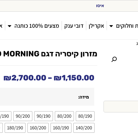
א
י
ס
ו
ף
מ
פ
ת
ח
 וחלוקים
אקרילן
דובי ענק
מצעים 100% כותנה
או
מזרון קיסריה דגם GOOD MORNING גוד מורנינג
₪
2,700.00
–
₪
1,150.00
מידה:
/190
90/200
90/190
80/200
80/190
0
180/190
160/200
160/190
140/200