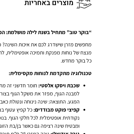
“בוקר טוב” מתחיל בשנת לילה מושלמת: הכירו
מחפשים מזרן שישדרג לכם את איכות השינה? מזר
מנצח של נוחות מפנקת ותמיכה אופטימלית, לחו
כל בוקר מחדש.
טכנולוגיה מתקדמת לנוחות מקסימלית:
שכבת ויסקו אלסטי:
חומר חדשני זה מתא
למבנה הגוף, מפזר את משקל הגוף בצורה
המגע. התוצאה: שינה נינוחה ונטולת כאבי
קפיצי פוקט מבודדים:
כל קפיץ עטוף ב
נקודתית אופטימלית לכל חלקי הגוף. בנוס
ומבטיח שינה רציפה גם כאשר בן/בת הזוג 
גובה אידיאלי:
גובה המזרן 28