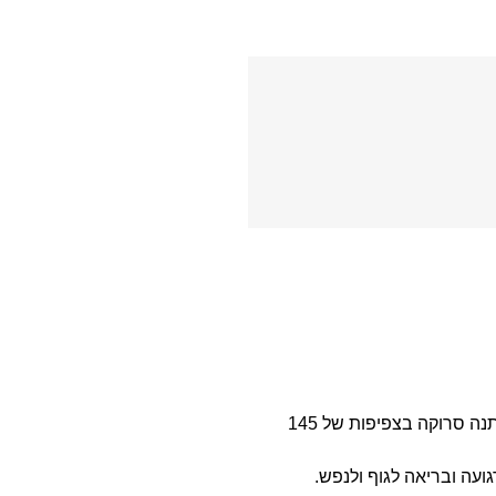
מצעים בעיצובים עדכניים, הרכב הבד 100% כותנה סרוקה בצפיפות של 145
עה ובריאה לגוף ולנפש.