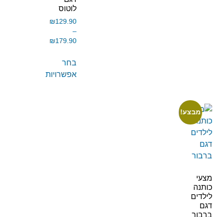
לוטוס
₪
129.90
–
₪
179.90
בחר
אפשרויות
מבצע!
מצעי
כותנה
לילדים
דגם
ברבור