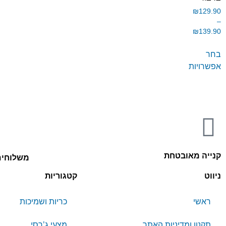
₪
129.90
–
₪
139.90
בחר
אפשרויות
קנייה מאובטחת
משלוחים
ניווט
קטגוריות
ראשי
כריות ושמיכות
תקנון ומדיניות האתר
מצעי ג’רסי