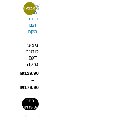
מבצע!
מצעי
כותנה
דגם
מיקה
₪
129.90
–
₪
179.90
בחר
אפשרויות