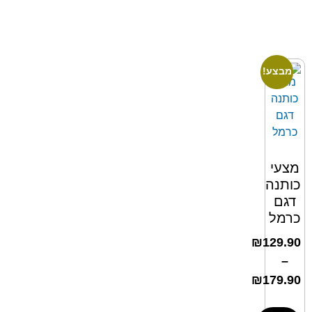
מבצע!
מצעי
כותנה
דגם
כרמל
₪
129.90
–
₪
179.90