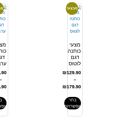
מבצע!
מב
מצעי
מצע
כותנה
כות
דגם
דג
לוטוס
ערב
.90
₪
129.90
–
–
.90
₪
179.90
בחר
ב
אפשרויות
אפשר