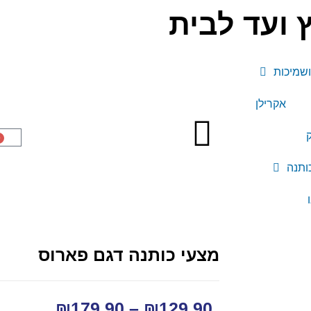
ועד לבית
ושמיכות
אקרילן
ק
0
מצעי כותנה דגם פארוס
₪
179.90
–
₪
129.90