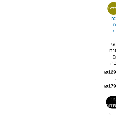
צע!
י
נה
ם
ה
₪
129
₪
179
חר
ויות