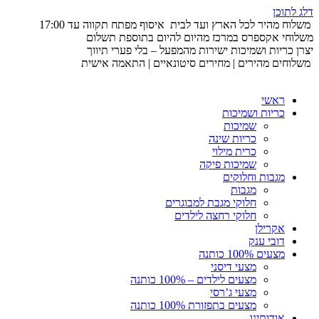
דלג לתוכן
משלוח מהיר לכל הארץ ועד לבית
איסוף מפתח תקווה עד 17:00
משלוחי אקספרס במרכז מהיום להיום בתוספת תשלום
יצרן כריות ושמיכות ישירות מהמפעל – בלי פערי תיווך
משלוחים מהירים | מחירים סיטונאיים | התאמה אישית
ראשי
כריות ושמיכות
שמיכות
כריות שינה
כרית מילוי
שמיכות פיקה
מגבות וחלוקים
מגבות
חלוקי מגבת למבוגרים
חלוקי רחצה לילדים
אקרילן
דובי ענק
מצעים 100% כותנה
מצעי דיסני
מצעים לילדים – 100% כותנה
מצעי ג’רסי
מצעים בתפזורת 100% כותנה
אודותינו