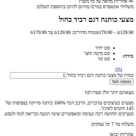
🫶 אחריות מלאה על כל מוצר!
משלוחי אקספרס במרכז מהיום להיום בתוספת תשלום
מצעי כותנה דגם רביד כחול
129.90
₪
–
179.90
₪
טווח מחירים: ⁦₪129.90⁩ עד ⁦₪179.90⁩
סט יחיד
סט מיטה וחצי
מידה:
סט זוגי
נקה
כמות של מצעי כותנה דגם רביד כחול
הוספה לסל
מצאתם יותר זול? ספרו לנו!
מצעים בעיצובים עדכניים, הרכב הבד 100% כותנה סרוקה בצפיפות של
145 חוטים לאינץ’.
מעניקים תחושה רכה ונעימה ומאפשרים שינה רגועה ובריאה לגוף ולנפש.
משלוח עד 7 ימי עסקים
אחריות יבואן