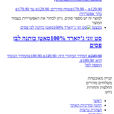
129.90
₪
–
179.90
₪
טווח מחירים: ⁦₪129.90⁩ עד ⁦₪179.90⁩
בחר אפשרויות
למוצר זה יש מספר סוגים. ניתן לבחור את האפשרויות בעמוד
המוצר
מבצע!
סט זוגי ג’קארד 100%סאטן כותנה לבן
פסים
249.90
₪
המחיר המקורי היה: ₪249.90.
189.90
₪
המחיר הנוכחי
הוא: ₪189.90.
הוספה לסל
קנייה מאובטחת
משלוחים מהירים
החלפות והחזרות
ניווט
ראשי
תקנון ומדיניות האתר
הצהרת נגישות