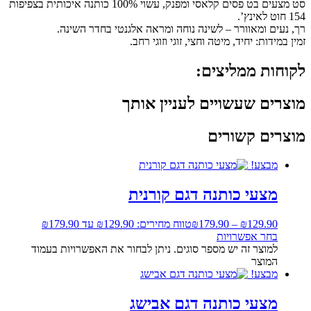
סט מצעים בט פסים קלאסי ומפנק, עשוי 100% כותנה איכותית בצפיפות
154 חוט לאינץ’.
רך, נעים ומאוורר – לשינה נוחה ומראה אלגנטי בחדר השינה.
זמין במידות: יחיד, מיטה וחצי, זוגי וזוגי רחב.
לקוחות ממליצים:
מוצרים שעשויים לעניין אותך
מוצרים קשורים
מבצע!
מצעי כותנה דגם קורנית
129.90
₪
–
179.90
₪
טווח מחירים: ⁦₪129.90⁩ עד ⁦₪179.90⁩
בחר אפשרויות
למוצר זה יש מספר סוגים. ניתן לבחור את האפשרויות בעמוד
המוצר
מבצע!
מצעי כותנה דגם אבישג