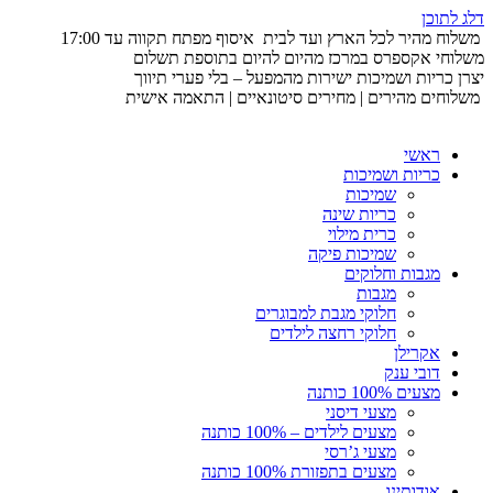
דלג לתוכן
משלוח מהיר לכל הארץ ועד לבית
איסוף מפתח תקווה עד 17:00
משלוחי אקספרס במרכז מהיום להיום בתוספת תשלום
יצרן כריות ושמיכות ישירות מהמפעל – בלי פערי תיווך
משלוחים מהירים | מחירים סיטונאיים | התאמה אישית
ראשי
כריות ושמיכות
שמיכות
כריות שינה
כרית מילוי
שמיכות פיקה
מגבות וחלוקים
מגבות
חלוקי מגבת למבוגרים
חלוקי רחצה לילדים
אקרילן
דובי ענק
מצעים 100% כותנה
מצעי דיסני
מצעים לילדים – 100% כותנה
מצעי ג’רסי
מצעים בתפזורת 100% כותנה
אודותינו