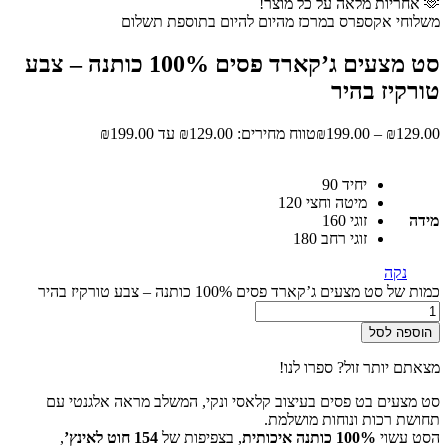
🫶 אחריות מלאה על כל מוצר!
משלוחי אקספרס במרכז מהיום להיום בתוספת תשלום
סט מצעים ג’קארד פסים 100% כותנה – צבע
טורקיז בהיר
129.00
₪
–
199.00
₪
טווח מחירים: ⁦₪129.00⁩ עד ⁦₪199.00⁩
יחיד 90
מיטה וחצי 120
מידה
זוגי 160
זוגי רחב 180
נקה
כמות של סט מצעים ג’קארד פסים 100% כותנה – צבע טורקיז בהיר
הוספה לסל
מצאתם יותר זול? ספרו לנו!
סט מצעים בט פסים בעיצוב קלאסי ונקי, המשלב מראה אלגנטי עם
תחושת רכות ונוחות מושלמת.
הסט עשוי
100% כותנה איכותית
, בצפיפות של
154 חוט לאינץ’
,