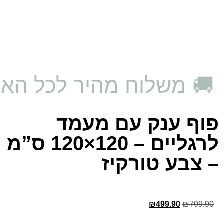
🚚 משלוח מהיר לכל האר
פוף ענק עם מעמד
לרגליים – 120×120 ס”מ
– צבע טורקיז
₪
499.90
₪
799.90