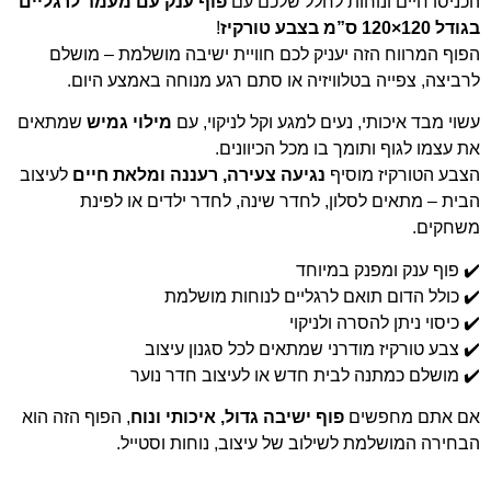
הכניסו חיים ונוחות לחלל שלכם עם
פוף ענק עם מעמד לרגליים
בגודל 120×120 ס”מ בצבע טורקיז
!
הפוף המרווח הזה יעניק לכם חוויית ישיבה מושלמת – מושלם
לרביצה, צפייה בטלוויזיה או סתם רגע מנוחה באמצע היום.
עשוי מבד איכותי, נעים למגע וקל לניקוי, עם
מילוי גמיש
שמתאים
את עצמו לגוף ותומך בו מכל הכיוונים.
הצבע הטורקיז מוסיף
נגיעה צעירה, רעננה ומלאת חיים
לעיצוב
הבית – מתאים לסלון, לחדר שינה, לחדר ילדים או לפינת
משחקים.
✔️ פוף ענק ומפנק במיוחד
✔️ כולל הדום תואם לרגליים לנוחות מושלמת
✔️ כיסוי ניתן להסרה ולניקוי
✔️ צבע טורקיז מודרני שמתאים לכל סגנון עיצוב
✔️ מושלם כמתנה לבית חדש או לעיצוב חדר נוער
אם אתם מחפשים
פוף ישיבה גדול, איכותי ונוח
, הפוף הזה הוא
הבחירה המושלמת לשילוב של עיצוב, נוחות וסטייל.