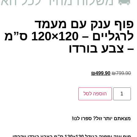
🚚 משלוח מהיר לכל האר
פוף ענק עם מעמד
לרגליים – 120×120 ס”מ
– צבע בורדו
₪
499.90
₪
799.90
הוספה לסל
מצאתם יותר זול? ספרו לנו!
פוף ענק ומפנק בגודל 120×120 ס”מ בצבע בורדו יוקרתי,