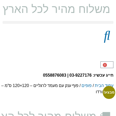
משלוח מהיר לכל הארץ ו
מצעים 100% כותנה
0
חייג עכשיו: 03-9227176 | 0558876083
עמוד הבית
/
פופים
/ פוף ענק עם מעמד לרגליים – 120×120 ס”מ –
צבע בורדו
מבצע!