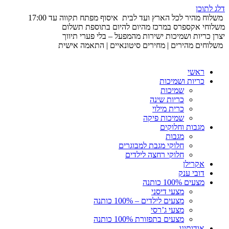
דלג לתוכן
משלוח מהיר לכל הארץ ועד לבית
איסוף מפתח תקווה עד 17:00
משלוחי אקספרס במרכז מהיום להיום בתוספת תשלום
יצרן כריות ושמיכות ישירות מהמפעל – בלי פערי תיווך
משלוחים מהירים | מחירים סיטונאיים | התאמה אישית
ראשי
כריות ושמיכות
שמיכות
כריות שינה
כרית מילוי
שמיכות פיקה
מגבות וחלוקים
מגבות
חלוקי מגבת למבוגרים
חלוקי רחצה לילדים
אקרילן
דובי ענק
מצעים 100% כותנה
מצעי דיסני
מצעים לילדים – 100% כותנה
מצעי ג’רסי
מצעים בתפזורת 100% כותנה
אודותינו