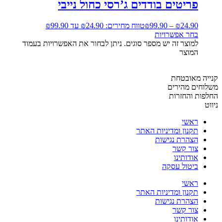
פריטים בודדים ג’רסי כחול נייבי
24.90
₪
–
99.90
₪
טווח מחירים: ⁦₪24.90⁩ עד ⁦₪99.90⁩
בחר אפשרויות
למוצר זה יש מספר סוגים. ניתן לבחור את האפשרויות בעמוד
המוצר
קנייה מאובטחת
משלוחים מהירים
החלפות והחזרות
ניווט
ראשי
תקנון ומדיניות האתר
הצהרת נגישות
צור קשר
אודותינו
ביטול עסקה
ראשי
תקנון ומדיניות האתר
הצהרת נגישות
צור קשר
אודותינו