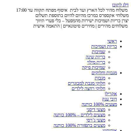
דלג לתוכן
משלוח מהיר לכל הארץ ועד לבית
איסוף מפתח תקווה עד 17:00
משלוחי אקספרס במרכז מהיום להיום בתוספת תשלום
יצרן כריות ושמיכות ישירות מהמפעל – בלי פערי תיווך
משלוחים מהירים | מחירים סיטונאיים | התאמה אישית
ראשי
כריות ושמיכות
שמיכות
כריות שינה
כרית מילוי
שמיכות פיקה
מגבות וחלוקים
מגבות
חלוקי מגבת למבוגרים
חלוקי רחצה לילדים
אקרילן
דובי ענק
מצעים 100% כותנה
מצעי דיסני
מצעים לילדים – 100% כותנה
מצעי ג’רסי
מצעים בתפזורת 100% כותנה
אודותינו