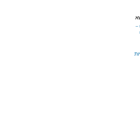
א
–
ות