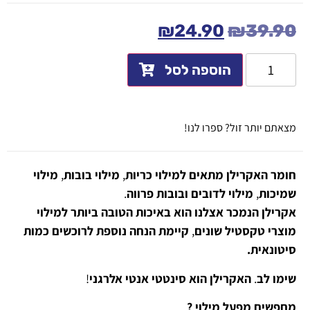
₪
24.90
₪
39.90
הוספה לסל
מצאתם יותר זול? ספרו לנו!
חומר
האקרילן
מתאים
למילוי
כריות
,
מילוי
בובות
,
מילוי
שמיכות
,
מילוי
לדובים
ובובות
פרווה
.
אקרילן
הנמכר
אצלנו
הוא
באיכות
הטובה
ביותר
למילוי
מוצרי
טקסטיל
שונים
,
קיימת הנחה נוספת לרוכשים כמות
סיטונאית.
שימו
לב
.
האקרילן
הוא
סינטטי
אנטי
אלרגני
!
מחפשים מפעל מילוי ?