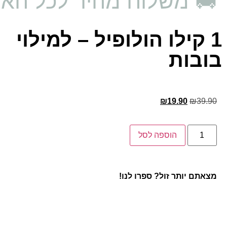
🚚 משלוח מהיר לכל האר
1 קילו הולופיל – למילוי
בובות
₪
19.90
₪
39.90
הוספה לסל
מצאתם יותר זול? ספרו לנו!