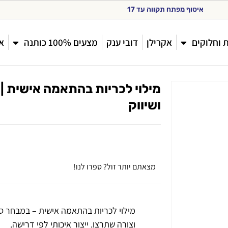
א
י
ס
ו
ף
מ
פ
ת
ח
ת
ק
ו
ו
ה
ע
ד
0
0
:
7
1
 וחלוקים
אקרילן
דובי ענק
מצעים 100% כותנה
או
מילוי לכריות בהתאמה אישית | 
ושיווק
מצאתם יותר זול? ספרו לנו!
מילוי לכריות בהתאמה אישית – במבחר סוג
וצורה שתרצו. ייצור איכותי לפי דרישה.